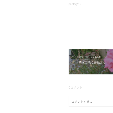
poetry
(
51
)
2021.09.19 22:52
隣家に咲く薔薇より
0
コメント