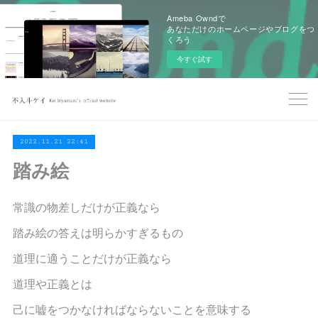
Ameba Owndで
あなただけのホームページやブログをつ
くろう
今すぐ試す
2022.11.21 22:41
踏み絵
常識の物差しだけが正義なら
踏み絵の答えは明らかすぎるもの
道理に適うことだけが正義なら
道理や正義とは
己に嘘をつかなければならないことを意味する